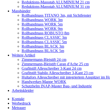
Reduktions-Massstab ALUMINIUM 21 cm
Reduktions-Massstab ALUMINIUM 31 cm
Massbänder
Rollbandmass TITANO 3m, mit Sichtfenster
Rollbandmass WORK 3m
Rollbandmass WORK 5m
Rollbandmass WORK 9m
Rollbandmass ROBUSTO 8m
Rollbandmass CLASSIC 3m
Rollbandmass CLASSIC 5m
Rollbandmass BLACK 3m
Rollbandmass BLACK 5m
Weitere Artikel
Zimmermann-Bleistift 24 cm
Zimmermann-Bleistift Caran d'Ache 25 cm
Grafitstift Allesschreiber 3-Kant 24 cm
Grafitstift Stabilo Allesschreiber 3-Kant 23 cm
Hultafors Allesschreiber mit integriertem Anspitzer im Ho
Handwerker-Mappe WORK
Schutzhelm INAP-Master Bau- und Industrie
Arbeitskleider
Kontakt
Werbedruck
Metrauer