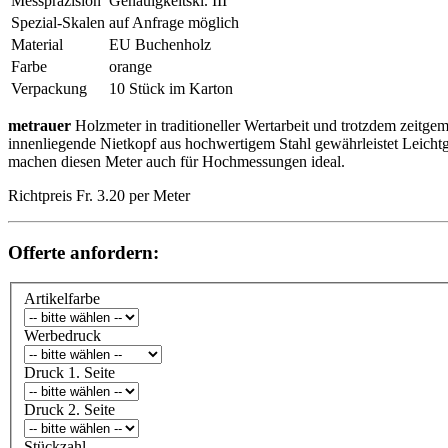
Messpräzision
Genauigkeitskl. III
Spezial-Skalen
auf Anfrage möglich
Material
EU Buchenholz
Farbe
orange
Verpackung
10 Stück im Karton
metrauer
Holzmeter in traditioneller Wertarbeit und trotzdem zeitge
innenliegende Nietkopf aus hochwertigem Stahl gewährleistet Leicht
machen diesen Meter auch für Hochmessungen ideal.
Richtpreis Fr. 3.20 per Meter
Offerte anfordern:
Artikelfarbe
Werbedruck
Druck 1. Seite
Druck 2. Seite
Stückzahl