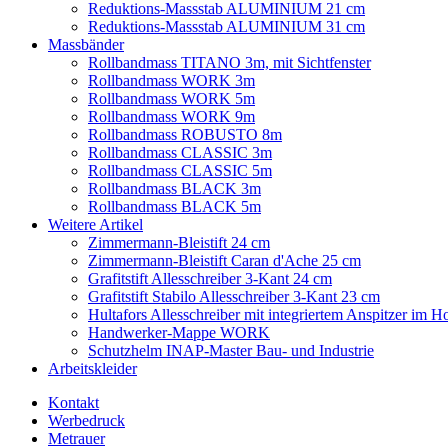
Reduktions-Massstab ALUMINIUM 21 cm
Reduktions-Massstab ALUMINIUM 31 cm
Massbänder
Rollbandmass TITANO 3m, mit Sichtfenster
Rollbandmass WORK 3m
Rollbandmass WORK 5m
Rollbandmass WORK 9m
Rollbandmass ROBUSTO 8m
Rollbandmass CLASSIC 3m
Rollbandmass CLASSIC 5m
Rollbandmass BLACK 3m
Rollbandmass BLACK 5m
Weitere Artikel
Zimmermann-Bleistift 24 cm
Zimmermann-Bleistift Caran d'Ache 25 cm
Grafitstift Allesschreiber 3-Kant 24 cm
Grafitstift Stabilo Allesschreiber 3-Kant 23 cm
Hultafors Allesschreiber mit integriertem Anspitzer im Ho
Handwerker-Mappe WORK
Schutzhelm INAP-Master Bau- und Industrie
Arbeitskleider
Kontakt
Werbedruck
Metrauer