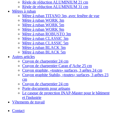
Règle de réduction ALUMINIUM 21 cm
Règle de réduction ALUMINIUM 31 cm
Mètres à ruban
Mètre à ruban TITANO 3m, avec fenêtre de vue
Mètre à ruban WORK 3m
Mètre à ruban WORK 5m
Mètre à ruban WORK 9m
Mètre à ruban ROBUSTO 3m
Mètre à ruban CLASSIC 3m
Mètre à ruban CLASSIC 5m
Mètre à ruban BLACK 3m
Mètre à ruban BLACK 5m
Autres articles
Crayon de charpentier 24 cm
Crayon de charpentier Caran d’Ache 25 cm
Crayon graphite, «toutes» surfaces, 3 arêtes 24 cm
Crayon graphite Stabilo, «toutes» surfaces, 3 arêtes 23
cm
Crayon de charpentier 24 cm
Porte-documents pour artisans
Le casque de protection INAP-Master pour le bâtiment
et l'industrie
Vêtements de travail
Contact