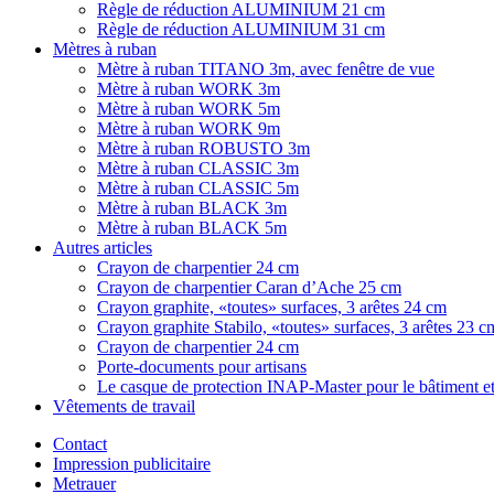
Règle de réduction ALUMINIUM 21 cm
Règle de réduction ALUMINIUM 31 cm
Mètres à ruban
Mètre à ruban TITANO 3m, avec fenêtre de vue
Mètre à ruban WORK 3m
Mètre à ruban WORK 5m
Mètre à ruban WORK 9m
Mètre à ruban ROBUSTO 3m
Mètre à ruban CLASSIC 3m
Mètre à ruban CLASSIC 5m
Mètre à ruban BLACK 3m
Mètre à ruban BLACK 5m
Autres articles
Crayon de charpentier 24 cm
Crayon de charpentier Caran d’Ache 25 cm
Crayon graphite, «toutes» surfaces, 3 arêtes 24 cm
Crayon graphite Stabilo, «toutes» surfaces, 3 arêtes 23 c
Crayon de charpentier 24 cm
Porte-documents pour artisans
Le casque de protection INAP-Master pour le bâtiment et 
Vêtements de travail
Contact
Impression publicitaire
Metrauer